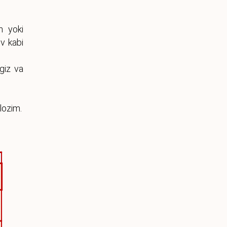
h yoki
iv kabi
giz va
lozim.