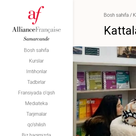
Bosh sahifa
/
K
Kattal
Bosh sahifa
Kurslar
Imtihonlar
Tadbirlar
Fransiyada o’qish
Mediateka
Tarjimalar
qo’shilish
Biz haqimizda