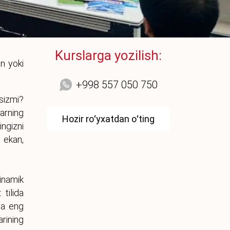
Kurslarga yozilish:
an yoki
+998 557 050 750
asizmi?
arning
Hozir roʻyxatdan oʻting
ngizni
 ekan,
inamik
tilida
ga eng
arining