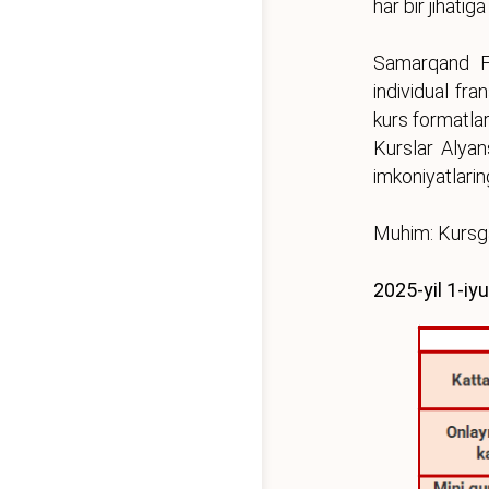
har bir jihati
Samarqand Fr
individual fra
kurs formatlari
Kurslar Alyan
imkoniyatlari
Muhim: Kursga 
2025-yil 1-iy