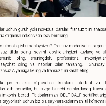
ar uchun guruh yoki individual darslar: fransuz tilini shaxs
ib o‘rganish imkoniyatini boy bermang!
a muloqot qilishni xohlaysizmi? Fransuz madaniyatini o’rgan
suz tilida o’qing, sevimli qo’shiqlaringizni kuylang va ul
shunib oling, shuningdek, professional imkoniyatlari
, sayohat qiling va insonlar bilan tanishing. Shunday
suz Alyansiga keling va fransuz tilini kashf eting!
kelgan malakali o’qituvchilar kurslarni interfaol va d
an olib boradilar, bu sizga birinchi darslardanoq fransuz 
h imkonini beradi! Talabalarimizni DELF-DALF sertifikatlari
tayyorlash uchun biz o’z sa’y-harakatlarimizni til ko’nikmal