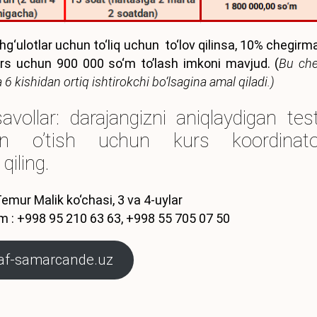
g‘ulotlar uchun to‘liq uchun to‘lov qilinsa, 10% chegirma
urs uchun 900 000 so‘m to’lash imkoni mavjud. (
Bu ch
6 kishidan ortiq ishtirokchi bo‘lsagina amal qiladi.)
avollar: darajangizni aniqlaydigan tes
dan o’tish uchun kurs koordinato
qiling.
Temur Malik ko‘chasi, 3 va 4-uylar
m : +998 95 210 63 63, +998 55 705 07 50
f-samarcande.uz