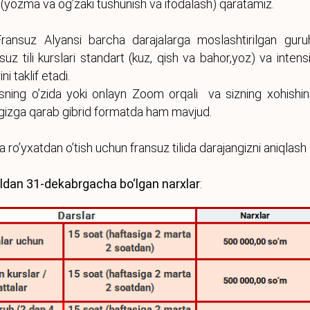
ga (yozma va og’zaki tushunish va ifodalash) qaratamiz.
ansuz Alyansi barcha darajalarga moslashtirilgan guru
nsuz tili kurslari standart (kuz, qish va bahor,yoz) va intens
ni taklif etadi.
sning o’zida yoki onlayn Zoom orqali va sizning xohishin
ngizga qarab gibrid formatda ham mavjud.
ro’yxatdan o’tish uchun fransuz tilida darajangizni aniqlash 
uldan 31-dekabrgacha bo‘lgan narxlar
: