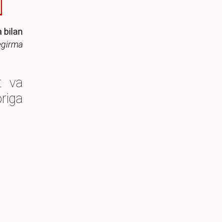
 bilan
egirma
t va
riga