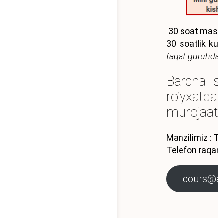
30 soat mash
30 soatlik k
faqat guruhda 
Barcha s
ro’yxat
murojaat 
Manzilimiz : 
Telefon raqa
cours@a