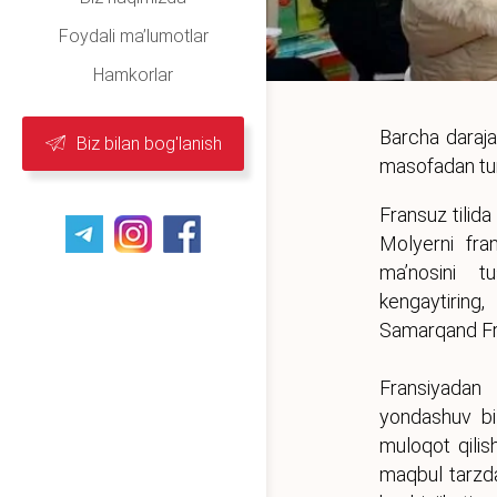
Foydali ma’lumotlar
Hamkorlar
Barcha darajal
Biz bilan bog'lanish
masofadan tur
Fransuz tilid
Molyerni fran
ma’nosini tu
kengaytiring
Samarqand Fran
Fransiyadan 
yondashuv bil
muloqot qilis
maqbul tarzda 