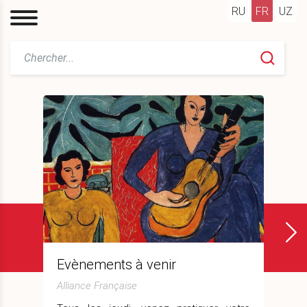
RU
FR
UZ
›
Evènements à venir
Alliance Française
A