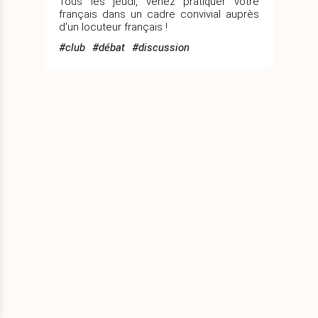
Tous les jeudi, venez pratiquer votre
français dans un cadre convivial auprès
d'un locuteur français !
à
#club
#débat
#discussion