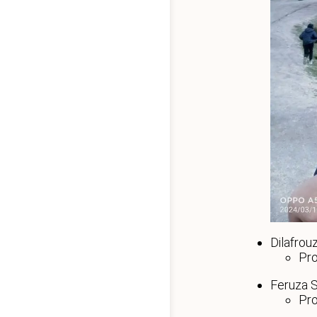
Dilafr
Pro
Feruza
Pro