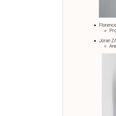
Florenc
Pro
Jöran 
Ani