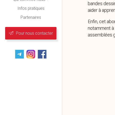
bandes dessin
Infos pratiques
aider à appren
Partenaires
Enfin, cet abo
notamment à d
Pour nous contacter
assemblées gén